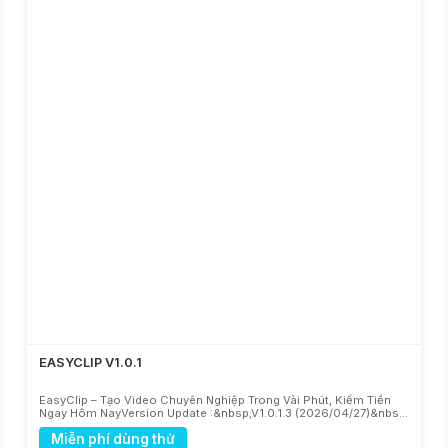
EASYCLIP V1.0.1
EasyClip – Tạo Video Chuyên Nghiệp Trong Vài Phút, Kiếm Tiền
Ngay Hôm NayVersion Update :&nbsp;V1.0.1.3 (2026/04/27)&nbsp;
: Update play audio, play v...
Miễn phí dùng thử