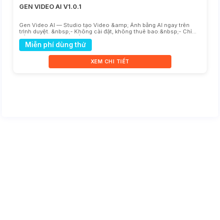
GEN VIDEO AI V1.0.1
Gen Video AI — Studio tạo Video &amp; Ảnh bằng AI ngay trên
trình duyệt. &nbsp;- Không cài đặt, không thuê bao:&nbsp;- Chỉ
cần gõ ý tưởng là ra kết qu...
Miễn phí dùng thử
XEM CHI TIẾT