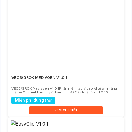
VEO3/GROK MEDIAGEN V1.0.1
VEO3/GROK Mediagen V1.0.1Phần mềm tạo video AI từ ảnh hàng
loạt — Content không giới hạn.Lịch Sử Cập Nhật :Ver :1.0.1.2
[21/5/2026] : Fix connect Fail...
Miễn phí dùng thử
XEM CHI TIẾT