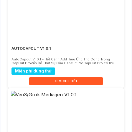
AUTOCAPCUT V1.0.1
AutoCapcut v1.0.1 – Hết Cảnh Add Hiệu Ứng Thủ Công Trong
CapCut ProVấn Đề Thật Sự Của CapCut ProCapCut Pro có thư
viện hiệu ứng khổng lồ — hàng trăm T...
Miễn phí dùng thử
XEM CHI TIẾT